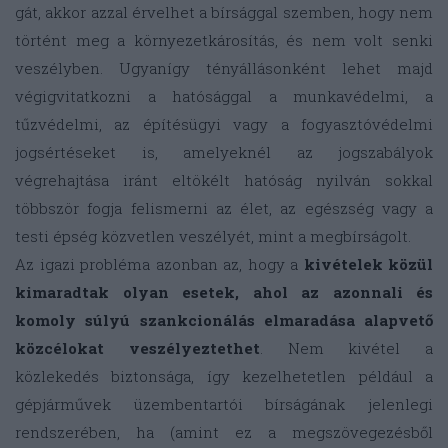
gát, akkor azzal érvelhet a bírsággal szemben, hogy nem
történt meg a környezetkárosítás, és nem volt senki
veszélyben. Ugyanígy tényállásonként lehet majd
végigvitatkozni a hatósággal a munkavédelmi, a
tűzvédelmi, az építésügyi vagy a fogyasztóvédelmi
jogsértéseket is, amelyeknél az jogszabályok
végrehajtása iránt eltökélt hatóság nyilván sokkal
többször fogja felismerni az élet, az egészség vagy a
testi épség közvetlen veszélyét, mint a megbírságolt.
Az igazi probléma azonban az, hogy a
kivételek közül
kimaradtak olyan esetek, ahol az azonnali és
komoly súlyú szankcionálás elmaradása alapvető
közcélokat veszélyeztethet
. Nem kivétel a
közlekedés biztonsága, így kezelhetetlen például a
gépjárművek üzembentartói bírságának jelenlegi
rendszerében, ha (amint ez a megszövegezésből