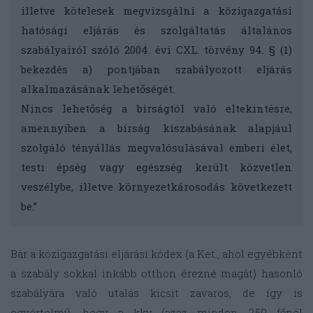
illetve kötelesek megvizsgálni a közigazgatási
hatósági eljárás és szolgáltatás általános
szabályairól szóló 2004. évi CXL. törvény 94. § (1)
bekezdés a) pontjában szabályozott eljárás
alkalmazásának lehetőségét.
Nincs lehetőség a bírságtól való eltekintésre,
amennyiben a bírság kiszabásának alapjául
szolgáló tényállás megvalósulásával emberi élet,
testi épség vagy egészség került közvetlen
veszélybe, illetve környezetkárosodás következett
be.”
Bár a közigazgatási eljárási kódex (a Ket., ahol egyébként
a szabály sokkal inkább otthon érezné magát) hasonló
szabályára való utalás kicsit zavaros, de így is
egyértelmű, hogy a kkv (azaz minden, 250 főnél