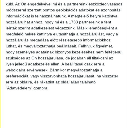
szankciók rendszerébe.
küld.
Az Ön engedélyével mi és a partnereink eszközleolvasásos
módszerrel szerzett pontos geolokációs adatokat és azonosítási
információkat is felhasználhatunk. A megfelelő helyre kattintva
3.
Az első jogsértés
hozzájárulhat ahhoz, hogy mi és a 1733 partnereink a fent
Ez annyira bizonytalan fogalom, hogy természetes, hogy
leírtak szerint adatkezelést végezzünk. Másik lehetőségként a
megfelelő helyre kattintva elutasíthatja a hozzájárulást, vagy a
jogvitákat fog keletkeztetni. Itt már csak kérdezni
hozzájárulás megadása előtt részletesebb információkhoz
tudunk. Mi alapján számoljuk az első esetet? Hatóságok
juthat, és megváltoztathatja beállításait.
Felhívjuk figyelmét,
szerint – minden hatóság csak egyet néz el?
hogy személyes adatainak bizonyos kezeléséhez nem feltétlenül
szükséges az Ön hozzájárulása, de jogában áll tiltakozni az
Jogszabályok szerint –
a hulladékkezelési
ilyen jellegű adatkezelés ellen. A beállításai csak erre a
szabálysértés után a kibocsátási határérték
weboldalra érvényesek. Bármikor megváltoztathatja a
áthágása első jogsértés
? Jogszabályi rendelkezés
preferenciáit, vagy visszavonhatja hozzájárulását, ha visszatér
erre az oldalra, és rákattint az oldal alján található
szerint – gyorshajtás után a tiltott helyen várakozás első
"Adatvédelem" gombra.
jogsértés? Első-e a jogsértés, ha az előző jogsértés
elévült már?
4. Az átmenet
Végül nem nagyon tudjuk, hogy mi történik majd 2011.