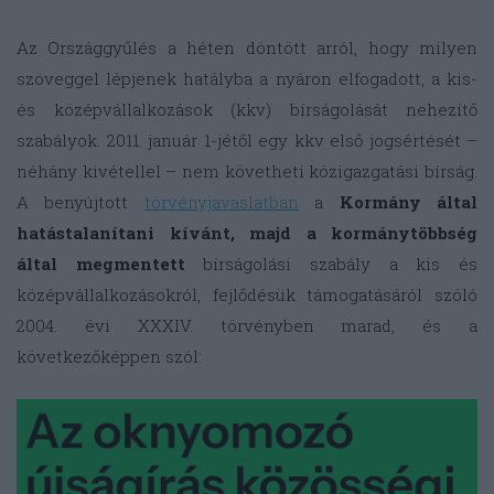
Az Országgyűlés a héten döntött arról, hogy milyen
szöveggel lépjenek hatályba a nyáron elfogadott, a kis-
és középvállalkozások (kkv) bírságolását nehezítő
szabályok. 2011. január 1-jétől egy kkv első jogsértését –
néhány kivétellel – nem követheti közigazgatási bírság.
A benyújtott
törvényjavaslatban
a
Kormány által
hatástalanítani kívánt, majd a kormánytöbbség
által megmentett
bírságolási szabály a kis és
középvállalkozásokról, fejlődésük támogatásáról szóló
2004. évi XXXIV. törvényben marad, és a
következőképpen szól: