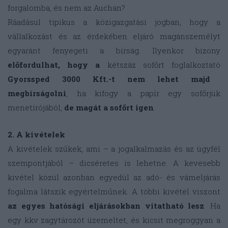
forgalomba, és nem az Auchan?
Ráadásul tipikus a közigazgatási jogban, hogy a
vállalkozást és az érdekében eljáró magánszemélyt
egyaránt fenyegeti a bírság. Ilyenkor bizony
előfordulhat, hogy a
kétszáz sofőrt foglalkoztató
Gyorssped 3000 Kft.-t nem lehet majd
megbírságolni
, ha kifogy a papír egy sofőrjük
menetírójából,
de magát a sofőrt igen
.
2. A kivételek
A kivételek szűkek, ami – a jogalkalmazás és az ügyfél
szempontjából – dicséretes is lehetne. A kevesebb
kivétel közül azonban egyedül az adó- és vámeljárás
fogalma látszik egyértelműnek. A többi kivétel viszont
az egyes hatósági eljárásokban vitatható lesz
. Ha
egy kkv zagytározót üzemeltet, és kicsit megroggyan a