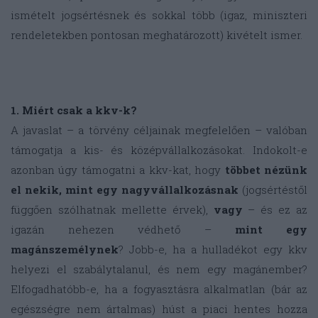
ismételt jogsértésnek és sokkal több (igaz, miniszteri
rendeletekben pontosan meghatározott) kivételt ismer.
1. Miért csak a kkv-k?
A javaslat – a törvény céljainak megfelelően – valóban
támogatja a kis- és középvállalkozásokat. Indokolt-e
azonban úgy támogatni a kkv-kat, hogy
többet nézünk
el nekik, mint egy nagyvállalkozásnak
(jogsértéstől
függően szólhatnak mellette érvek),
vagy
– és ez az
igazán nehezen védhető –
mint egy
magánszemélynek
? Jobb-e, ha a hulladékot egy kkv
helyezi el szabálytalanul, és nem egy magánember?
Elfogadhatóbb-e, ha a fogyasztásra alkalmatlan (bár az
egészségre nem ártalmas) húst a piaci hentes hozza