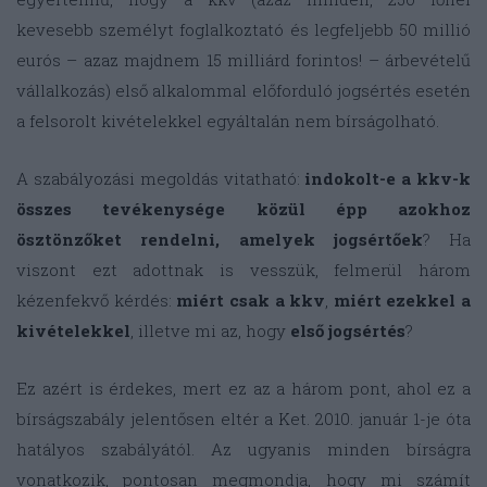
kevesebb személyt foglalkoztató és legfeljebb 50 millió
eurós – azaz majdnem 15 milliárd forintos! – árbevételű
vállalkozás) első alkalommal előforduló jogsértés esetén
a felsorolt kivételekkel egyáltalán nem bírságolható.
A szabályozási megoldás vitatható:
indokolt-e a kkv-k
összes tevékenysége közül épp azokhoz
ösztönzőket rendelni, amelyek jogsértőek
? Ha
viszont ezt adottnak is vesszük, felmerül három
kézenfekvő kérdés:
miért csak a kkv
,
miért ezekkel a
kivételekkel
, illetve mi az, hogy
első jogsértés
?
Ez azért is érdekes, mert ez az a három pont, ahol ez a
bírságszabály jelentősen eltér a Ket. 2010. január 1-je óta
hatályos szabályától. Az ugyanis minden bírságra
vonatkozik, pontosan megmondja, hogy mi számít