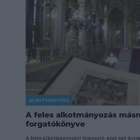
ALKOTMÁNYJOG
A feles alkotmányozás másn
forgatókönyve
A feles alkotmányozást támogató, azaz egy kor