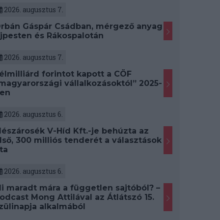
2026. augusztus 7.
rbán Gáspár Csádban, mérgező anyag
jpesten és Rákospalotán
2026. augusztus 7.
élmilliárd forintot kapott a CÖF
magyarországi vállalkozásoktól” 2025-
en
2026. augusztus 6.
észárosék V-Híd Kft.-je behúzta az
lső, 300 milliós tenderét a választások
ta
2026. augusztus 6.
i maradt mára a független sajtóból? –
odcast Mong Attilával az Átlátszó 15.
zülinapja alkalmából