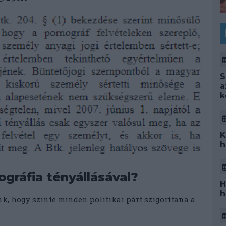
S
a
k
K
h
gráfia tényállásával?
H
h
nk, hogy szinte minden politikai párt szigorítana a