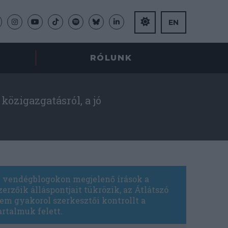
EN
RÓLUNK
közigazgatásról, a jó
 vendégblogokon megjelenő írások a
zerzőik álláspontjait tükrözik, az Átlátszó
em gyakorol szerkesztői kontrollt a
artalmuk felett.