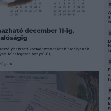
A
a
t
mazható december 11-ig,
alóságig
B
b
 veszélyhelyzeti kormányrendeletek hatályának
t
an feleslegesen bonyolult,...
9
perc
É
a
h
S
E
n