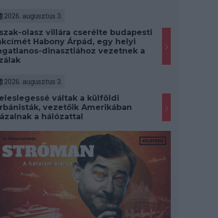
2026. augusztus 3.
szak-olasz villára cserélte budapesti
akcímét Habony Árpád, egy helyi
ngatlanos-dinasztiához vezetnek a
zálak
2026. augusztus 3.
eleslegessé váltak a külföldi
rbánisták, vezetőik Amerikában
ázalnak a hálózattal