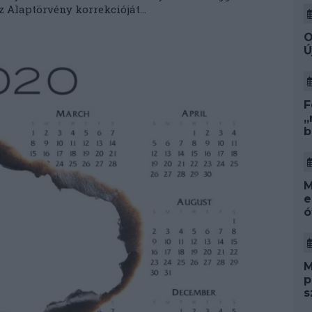
 Alaptörvény korrekcióját...
O
Ú
F
„
b
M
e
ó
M
p
s