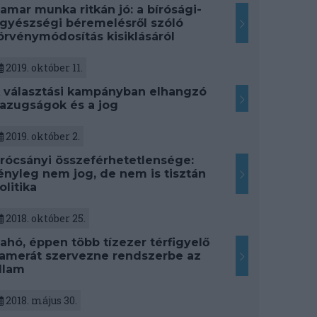
amar munka ritkán jó: a bírósági-
gyészségi béremelésről szóló
örvénymódosítás kisiklásáról
2019. október 11.
 választási kampányban elhangzó
azugságok és a jog
2019. október 2.
rócsányi összeférhetetlensége:
ényleg nem jog, de nem is tisztán
olitika
2018. október 25.
ahó, éppen több tízezer térfigyelő
amerát szervezne rendszerbe az
llam
2018. május 30.