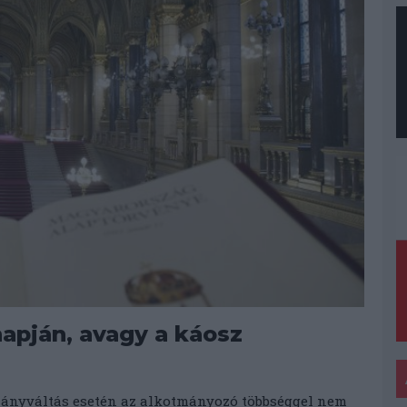
apján, avagy a káosz
mányváltás esetén az alkotmányozó többséggel nem