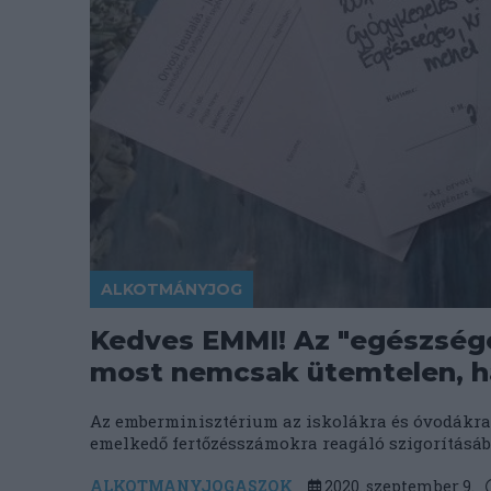
ALKOTMÁNYJOG
Kedves EMMI! Az "egészsége
most nemcsak ütemtelen, h
Az emberminisztérium az iskolákra és óvodákra
emelkedő fertőzésszámokra reagáló szigorításában 
ALKOTMANYJOGASZOK
2020. szeptember 9.