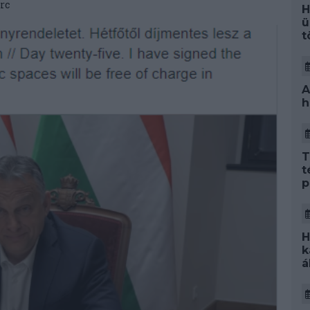
rc
H
ü
t
A
h
T
t
p
H
k
á