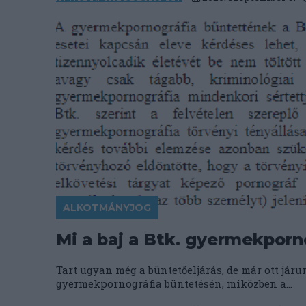
ALKOTMÁNYJOG
Mi a baj a Btk. gyermekporno
Tart ugyan még a büntetőeljárás, de már ott járu
gyermekpornográfia büntetésén, miközben a...