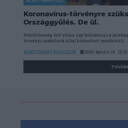
ALKOTMÁNYJOG
Koronavírus-törvényre szüks
Országgyűlés. De ül.
Felelőtlenség lett volna úgy belemenni a járvá
törvényi szabályok által biztosított rendkívüli...
ALKOTMANYJOGASZOK
2020. április 14.
15
TOVÁBB