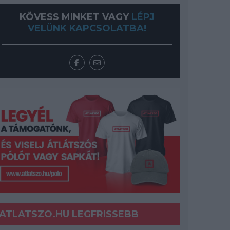
KÖVESS MINKET VAGY
LÉPJ
VELÜNK KAPCSOLATBA!
ATLATSZO.HU LEGFRISSEBB