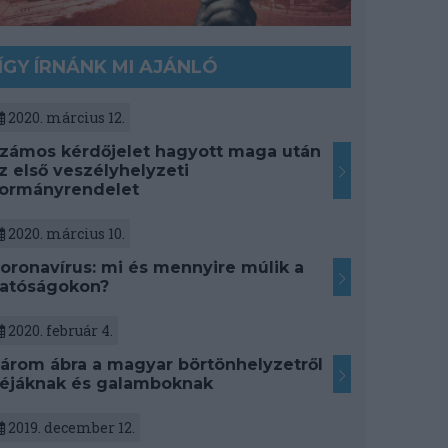
ÍGY ÍRNÁNK MI AJÁNLÓ
2020. március 12.
zámos kérdőjelet hagyott maga után
z első veszélyhelyzeti
ormányrendelet
2020. március 10.
oronavírus: mi és mennyire múlik a
atóságokon?
2020. február 4.
árom ábra a magyar börtönhelyzetről
éjáknak és galamboknak
2019. december 12.