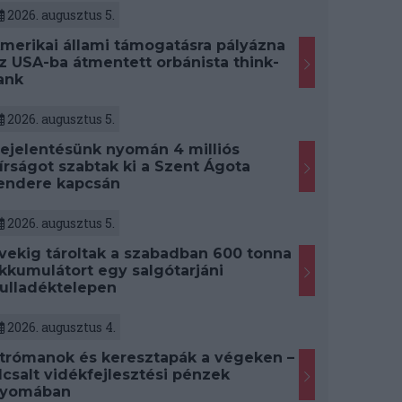
2026. augusztus 5.
merikai állami támogatásra pályázna
z USA-ba átmentett orbánista think-
ank
2026. augusztus 5.
ejelentésünk nyomán 4 milliós
írságot szabtak ki a Szent Ágota
endere kapcsán
2026. augusztus 5.
vekig tároltak a szabadban 600 tonna
kkumulátort egy salgótarjáni
ulladéktelepen
2026. augusztus 4.
trómanok és keresztapák a végeken –
lcsalt vidékfejlesztési pénzek
yomában