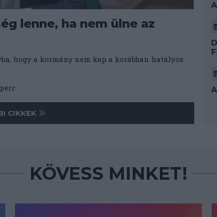
A
ég lenne, ha nem ülne az
D
F
nyba, hogy a kormány nem kap a korábban hatályos
perc
A
I CIKKEK
KÖVESS MINKET!