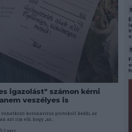
É
l
i
s
F
o
h
s igazolást" számon kérni
anem veszélyes is
 vonatkozó koronavírus protokoll keddi, az
azt írja elő, hogy „az...
2
perc