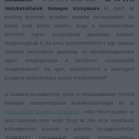
munkavállalók tömeges kirúgására
is, mert az
esetleg érintheti mindkét javaslat racionalitását. Az
pedig csak költői kérdés, hogy a konzultációban
felvetett egyes megoldások gazdasági hatásait
megvizsgálták-e. Ha nem, helyettesíthető-e egy számos
tényezőt befolyásoló gazdaság- és társadalompolitikai
lépés megalapozása a kérdőívet visszaküldők
megérzésével? Ha igen, mellőzhető-e a mérlegelő
polgárok tájékoztatása ennek eredményéről?
A bürokráciacsökkentés része a vállalkozásokat terhelő
bírságok szempontjainak kiszámíthatóságát és az
indokolatlan bírságok kiszűrését
célzó felülvizsgálat is,
amit biztosan nem segít, hogy az idei évre vonatkozó
költségvetési elvonás a jelentős bírságbevétellel
rendelkező hatóságokat rendre hátrányosabban