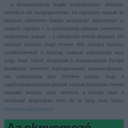
– a kormánypártok fogják megválaszolni. Azonban
tehetik-e ezt megalapozottan, ha egyszerre vannak az
asztalon ellentétes hatású javaslatok? Bármennyit is
számolt ugyanis – a nyilvánosság számára ismeretlen
módszertan alapján – a vállalkozói terhek azonnali 100
milliárd forintos, majd évente 400 milliárd forintos
csökkentéséből a csomag szakmai előkészítője arra,
hogy majd többet dolgoznak a munkavállalók Európa
kialakítani tervezett legrugalmasabb munkaerőpiacán,
ezt számolhatja újra. (Feltéve persze, hogy a
nagyboldogasszonyos javaslat valóban komolyan vehető
legalább annyira, mint testvére, a hosszú ideje a
tetszhalál állapotában lévő, de le még nem írható
vasárnapi zárva tartás
.)