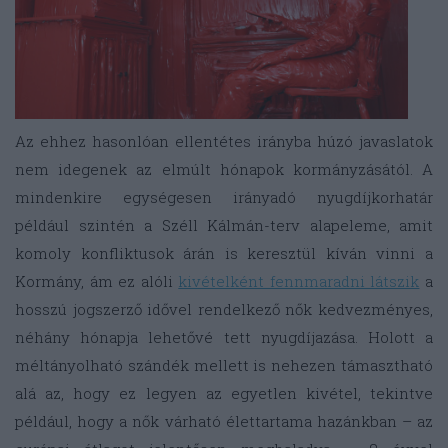
Az ehhez hasonlóan ellentétes irányba húzó javaslatok
nem idegenek az elmúlt hónapok kormányzásától. A
mindenkire egységesen irányadó nyugdíjkorhatár
például szintén a Széll Kálmán-terv alapeleme, amit
komoly konfliktusok árán is keresztül kíván vinni a
Kormány, ám ez alóli
kivételként fennmaradni látszik
a
hosszú jogszerző idővel rendelkező nők kedvezményes,
néhány hónapja lehetővé tett nyugdíjazása. Holott a
méltányolható szándék mellett is nehezen támasztható
alá az, hogy ez legyen az egyetlen kivétel, tekintve
például, hogy a nők várható élettartama hazánkban – az