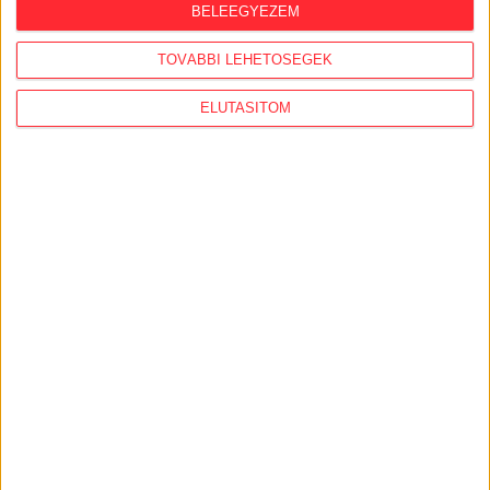
BELEEGYEZEM
TOVÁBBI LEHETŐSÉGEK
ELUTASÍTOM
ALKOTMÁNYJOG
A feles alkotmányozás másnapján,
avagy a káosz forgatókönyve