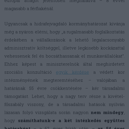
európai átlagot jelentősen meghaladva – 8 évvel
magasabb a férfiakénál.
Ugyancsak a hidrafejvagdaló kormányhatározat kívánja
még a nyáron elérni, hogy „a rugalmasabb foglalkoztatás
érdekében a vállalkozások a lehető legalacsonyabb
adminisztratív költséggel, illetve legkisebb kockázattal
vehessenek fel és bocsáthassanak el munkavállalókat”.
Ehhez képest a miniszterelnök által meghirdetett
szociális konzultáció
egyik kérdése
a védett kor
intézményének megteremtéséhez – valójában a
határának 55 évre csökkentésére – kér társadalmi
támogatást. Lehet, hogy a nagy terv része a kivétel-
főszabály viszony, de a társadalmi hatások nyilván
lázasan folyó vizsgálata során nagyon
nem mindegy
,
hogy
számíthatunk-e a két intézkedés együttes
hatásaként
– a 62 éves bírák után –
az 54 éves