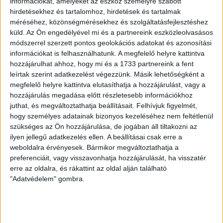
információkat, amelyeket az eszköz személyre szabott
egyszerű halandó számára nem érthető módon,
hirdetésekhez és tartalomhoz, hirdetések és tartalmak
méréséhez, közönségmérésekhez és szolgáltatásfejlesztéshez
magasabb célok mentén összehangolt szándékok
küld.
Az Ön engedélyével mi és a partnereink eszközleolvasásos
lennének.
módszerrel szerzett pontos geolokációs adatokat és azonosítási
információkat is felhasználhatunk. A megfelelő helyre kattintva
hozzájárulhat ahhoz, hogy mi és a 1733 partnereink a fent
Nélküled nincsenek sztorik.
leírtak szerint adatkezelést végezzünk. Másik lehetőségként a
megfelelő helyre kattintva elutasíthatja a hozzájárulást, vagy a
hozzájárulás megadása előtt részletesebb információkhoz
juthat, és megváltoztathatja beállításait.
Felhívjuk figyelmét,
hogy személyes adatainak bizonyos kezeléséhez nem feltétlenül
BANKKÁRTYA
ÁTUTALÁS
PAYPAL
szükséges az Ön hozzájárulása, de jogában áll tiltakozni az
ilyen jellegű adatkezelés ellen. A beállításai csak erre a
weboldalra érvényesek. Bármikor megváltoztathatja a
1%
ÍGY IS TÁMOGATHATSZ
preferenciáit, vagy visszavonhatja hozzájárulását, ha visszatér
erre az oldalra, és rákattint az oldal alján található
Támogasd a munkánkat bankkártyás
"Adatvédelem" gombra.
fizetéssel! Köszönjük.
5 000 Ft
10 000 Ft
20 000 Ft