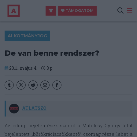
TÁMOGATOM
ALKOTMÁNYJOG
De van benne rendszer?
2011. május 4.
3
p
ATLATSZO
Az eddigi bejelentések szerint a Matolcsy György által
bejelentett „bürökráciacsökkentő” csomag része lehet a