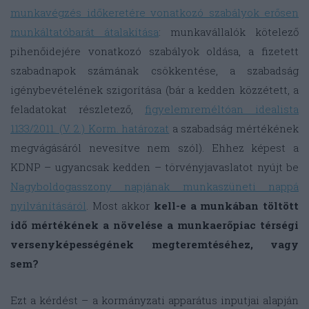
munkavégzés időkeretére vonatkozó szabályok erősen
munkáltatóbarát átalakítása
: munkavállalók kötelező
pihenőidejére vonatkozó szabályok oldása, a fizetett
szabadnapok számának csökkentése, a szabadság
igénybevételének szigorítása (bár a kedden közzétett, a
feladatokat részletező,
figyelemreméltóan idealista
1133/2011. (V. 2.) Korm. határozat
a szabadság mértékének
megvágásáról nevesítve nem szól). Ehhez képest a
KDNP – ugyancsak kedden – törvényjavaslatot nyújt be
Nagyboldogasszony napjának munkaszüneti nappá
nyilvánításáról
. Most akkor
kell-e a munkában töltött
idő mértékének a növelése a munkaerőpiac térségi
versenyképességének megteremtéséhez, vagy
sem?
Ezt a kérdést – a kormányzati apparátus inputjai alapján