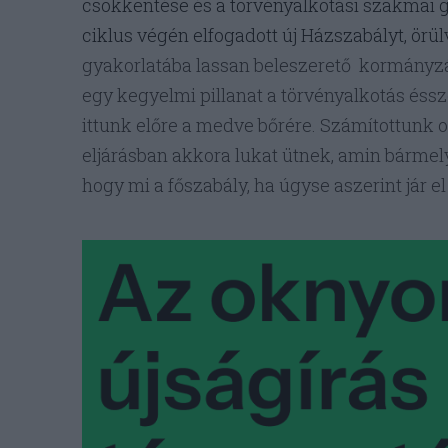
csökkentése és a törvényalkotási szakmai g
ciklus végén elfogadott új Házszabályt, örül
gyakorlatába lassan beleszerető kormányzá
egy kegyelmi pillanat a törvényalkotás éssz
ittunk előre a medve bőrére. Számítottunk 
eljárásban akkora lukat ütnek, amin bármely 
hogy mi a főszabály, ha úgyse aszerint jár el