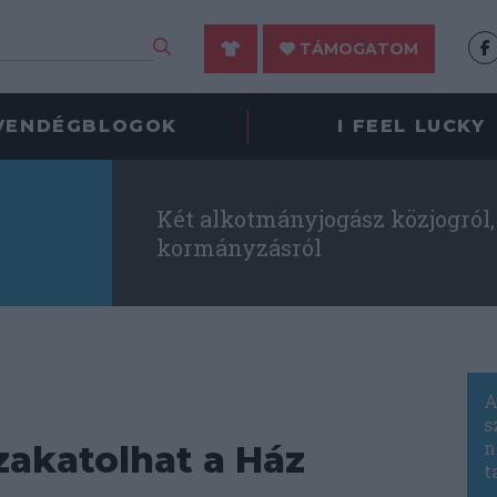
TÁMOGATOM
VENDÉGBLOGOK
I FEEL LUCKY
Két alkotmányjogász közjogról, 
kormányzásról
A
s
n
 zakatolhat a Ház
t