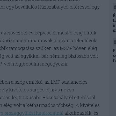
kor egy bevállalós Házszabálytól eltéréssel egy
É
l
i
s
rakcióvezető és képviselői másfél évig bírták
akkori mandátumarányok alapján a jelenlévők
bik támogatása szűken, az MSZP bőven elég
F
ég volt az egyikkel, bár némileg biztosabb volt
o
h
MP-vel megpróbálni megegyezni.
rében a szép emlékű, az LMP odaláncolós
mely kivételes sürgős eljárás néven
tban legtipikusabb Házszabálytól eltérésből
en elég volt a kétharmados többség. A kivételes
tve országgyűlési határozatnál
alkalmazták, és