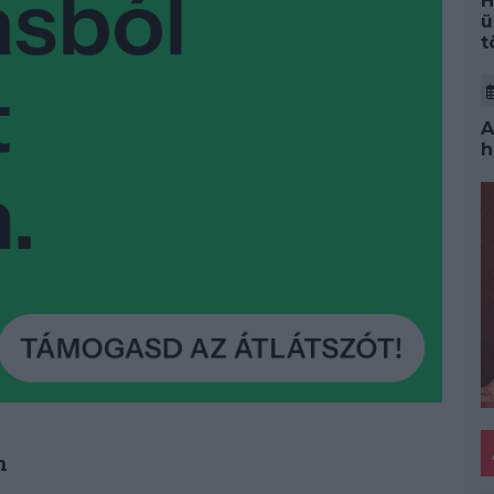
H
ü
t
A
h
n