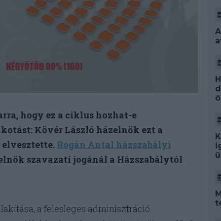
A
a
H
d
ö
rra, hogy ez a ciklus hozhat-e
lkotást: Kövér László házelnök ezt a
K
elvesztette.
Rogán Antal házszabályi
i
ü
elnök szavazati jogánál a Házszabálytól
M
t
lakítása, a felesleges adminisztráció