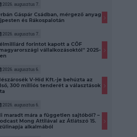
2026. augusztus 7.
rbán Gáspár Csádban, mérgező anyag
jpesten és Rákospalotán
2026. augusztus 7.
élmilliárd forintot kapott a CÖF
magyarországi vállalkozásoktól” 2025-
en
2026. augusztus 6.
észárosék V-Híd Kft.-je behúzta az
lső, 300 milliós tenderét a választások
ta
2026. augusztus 6.
i maradt mára a független sajtóból? –
odcast Mong Attilával az Átlátszó 15.
zülinapja alkalmából