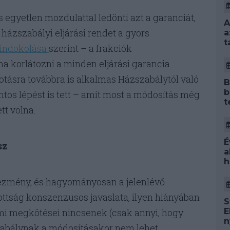
 egyetlen mozdulattal ledönti azt a garanciát,
A
házszabályi eljárási rendet a gyors
a
t
indokolása
szerint – a frakciók
a korlátozni a minden eljárási garancia
tásra továbbra is alkalmas Házszabálytól való
B
b
tos lépést is tett – amit most a módosítás még
t
tt volna.
É
sz
a
h
tézmény, és hagyományosan a jelenlévő
ottság konszenzusos javaslata, ilyen hiányában
S
E
lmi megkötései nincsenek (csak annyi, hogy
n
zabálynak a módosításakor nem lehet