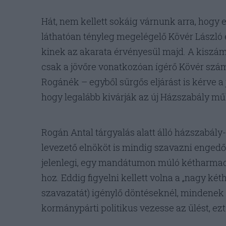
Hát, nem kellett sokáig várnunk arra, hogy e
láthatóan tényleg megelégelő Kövér László 
kinek az akarata érvényesül majd. A kiszámí
csak a jövőre vonatkozóan ígérő Kövér szá
Rogánék – egyből sürgős eljárást is kérve a
hogy legalább kivárják az új Házszabály mű
Rogán Antal tárgyalás alatt álló házszabá
levezető elnököt is mindig szavazni enged
jelenlegi, egy mandátumon múló kétharmado
hoz. Eddig figyelni kellett volna a „nagy 
szavazatát) igénylő döntéseknél, mindenek 
kormánypárti politikus vezesse az ülést, e