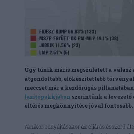
Úgy tűnik máris megszületett a válasz a
átgondoltabb, előkészítettebb törvénya
meccset már a kezdőrúgás pillanatában 
lazítópakkjában
szerintünk a levezető 
eltérés megkönnyítése jóval fontosabb.
Amikor benyújtásakor az eljárás ésszerű áta