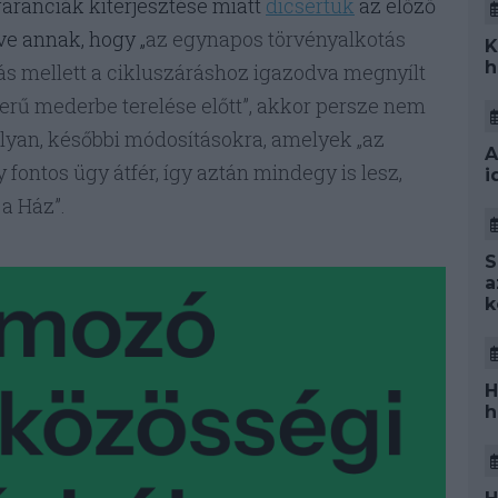
aranciák kiterjesztése miatt
dicsértük
az előző
ve annak, hogy „
az egynapos törvényalkotás
K
h
s mellett a cikluszáráshoz igazodva megnyílt
erű mederbe terelése előtt”, akkor persze nem
olyan, későbbi módosításokra, amelyek „az
A
fontos ügy átfér, így aztán mindegy is lesz,
i
 a Ház”.
S
a
k
H
h