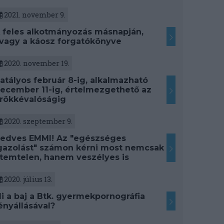
2021. november 9.
 feles alkotmányozás másnapján,
vagy a káosz forgatókönyve
2020. november 19.
atályos február 8-ig, alkalmazható
ecember 11-ig, értelmezgethető az
rökkévalóságig
2020. szeptember 9.
edves EMMI! Az "egészséges
gazolást" számon kérni most nemcsak
temtelen, hanem veszélyes is
2020. július 13.
i a baj a Btk. gyermekpornográfia
ényállásával?