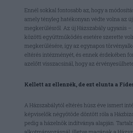
Ennél sokkal fontosabb az, hogy a módosítás
amely tényleg hatékonyan védte volna az új 
megkerülésről. Az új Házszabály ugyanis –
közötti együttműködés esetére szerette voln
megkerülésére, így az egynapos törvényalko
eltérés intézményét, és ennek érdekében fon
azelőtt visszacsinál, hogy az érvényesülhete
Kellett az ellenzék, de ezt elunta a Fide
A Házszabálytól eltérés húsz éve ismert in
képviselők négyötöde döntött róla a Házbiz
pedig a házelnök indítványa alapján. Tarta
alkotmányozásnál, illetve magának a Házs