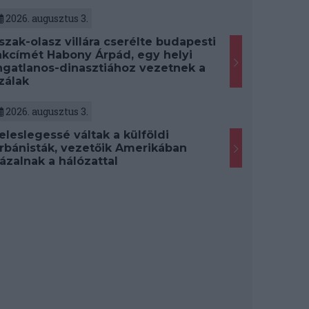
2026. augusztus 3.
szak-olasz villára cserélte budapesti
akcímét Habony Árpád, egy helyi
ngatlanos-dinasztiához vezetnek a
zálak
2026. augusztus 3.
eleslegessé váltak a külföldi
rbánisták, vezetőik Amerikában
ázalnak a hálózattal