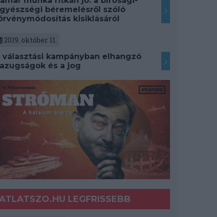
amar munka ritkán jó: a bírósági-
gyészségi béremelésről szóló
örvénymódosítás kisiklásáról
2019. október 11.
 választási kampányban elhangzó
azugságok és a jog
ATLATSZO.HU LEGFRISSEBB