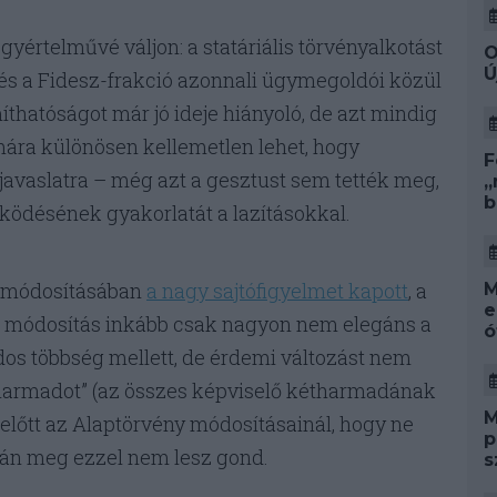
gyértelművé váljon: a statáriális törvényalkotást
O
Ú
és a Fidesz-frakció azonnali ügymegoldói közül
thatóságot már jó ideje hiányoló, de azt mindig
mára különösen kellemetlen lehet, hogy
F
 javaslatra – még azt a gesztust sem tették meg,
„
b
ködésének gyakorlatát a lazításokkal.
ly-módosításában
a nagy sajtófigyelmet kapott
, a
M
e
ő módosítás inkább csak nagyon nem elegáns a
ó
s többség mellett, de érdemi változást nem
kétharmadot” (az összes képviselő kétharmadának
M
előtt az Alaptörvény módosításainál, hogy ne
p
ztán meg ezzel nem lesz gond.
s