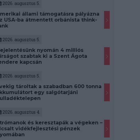
2026. augusztus 5.
merikai állami támogatásra pályázna
z USA-ba átmentett orbánista think-
ank
2026. augusztus 5.
ejelentésünk nyomán 4 milliós
írságot szabtak ki a Szent Ágota
endere kapcsán
2026. augusztus 5.
vekig tároltak a szabadban 600 tonna
kkumulátort egy salgótarjáni
ulladéktelepen
2026. augusztus 4.
trómanok és keresztapák a végeken –
lcsalt vidékfejlesztési pénzek
yomában