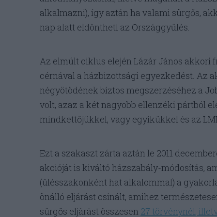
alkalmazni), így aztán ha valami sürgős, ak
nap alatt eldöntheti az Országgyűlés.
Az elmúlt ciklus elején Lázár János akkori f
cérnával a házbizottsági egyezkedést. Az 
négyötödének biztos megszerzéséhez a Job
volt, azaz a két nagyobb ellenzéki pártból el
mindkettőjükkel, vagy egyikükkel és az L
Ezt a szakaszt zárta aztán le 2011 decembe
akcióját is kiváltó házszabály-módosítás, a
(ülésszakonként hat alkalommal) a gyakorla
önálló eljárást csinált, amihez természetes
sürgős eljárást összesen
27 törvénynél, ille