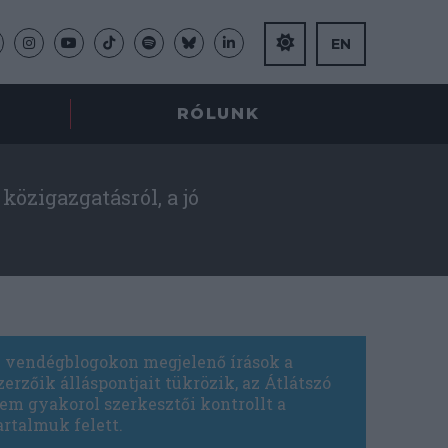
EN
RÓLUNK
közigazgatásról, a jó
 vendégblogokon megjelenő írások a
zerzőik álláspontjait tükrözik, az Átlátszó
em gyakorol szerkesztői kontrollt a
artalmuk felett.